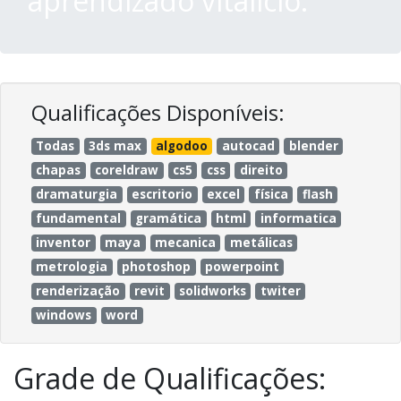
aprendizado vitalício.
Qualificações Disponíveis:
Todas
3ds max
algodoo
autocad
blender
chapas
coreldraw
cs5
css
direito
dramaturgia
escritorio
excel
física
flash
fundamental
gramática
html
informatica
inventor
maya
mecanica
metálicas
metrologia
photoshop
powerpoint
renderização
revit
solidworks
twiter
windows
word
Grade de Qualificações: