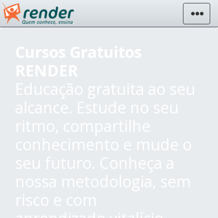
Cursos Gratuitos
RENDER
Educação gratuita ao seu
alcance. Estude no seu
ritmo, compartilhe
conhecimento e mude o
seu futuro. Conheça a
nossa metodologia, sem
risco e com